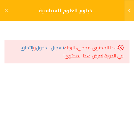
دخول
التسجيل
دبلوم العلوم السياسية
8
الفصل الأول (1)
مشاريع منصة أعد
هذا المحتوى محمي، الرجاء
تسجيل الدخول
و
إلتحاق
مقدمة في علم السياسة
في الدورة لعرض هذا المحتوى!
مسار
الإختبار
سؤال وجواب
10 أسئلة
60 دقيقة
المكتبة الإلكترونية
مدخل الى الاقتصاد السياسي
صندوق الطالب
المساعد الأكاديمي
الاختبار
10 أسئلة
10 دقائق
مبادئ العلاقات الدولية
هيا نتعلم