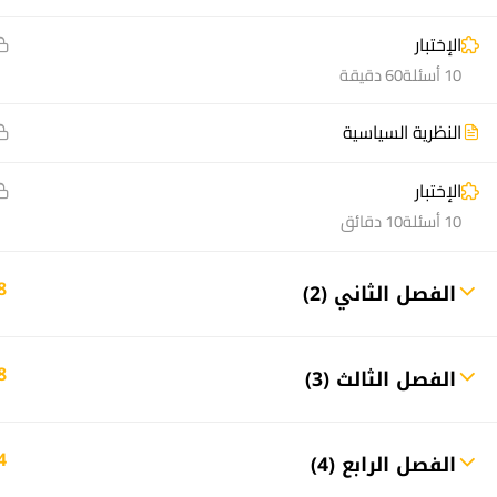
الإختبار
10 أسئلة
60 دقيقة
instagram
youtube
linkedin
tiktok
telegram
udemy
facebook-
x
alt
النظرية السياسية
منصة أعد | © 2025 م
الإختبار
10 أسئلة
10 دقائق
8
الفصل الثاني (2)
8
الفصل الثالث (3)
4
الفصل الرابع (4)