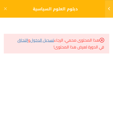
دخول
التسجيل
دبلوم العلوم السياسية
8
الفصل الأول (1)
مشاريع منصة أعد
هذا المحتوى محمي، الرجاء
تسجيل الدخول
و
إلتحاق
8
الفصل الثاني (2)
في الدورة لعرض هذا المحتوى!
مسار
سؤال وجواب
8
الفصل الثالث (3)
المكتبة الإلكترونية
صندوق الطالب
مقدمة في علم الاجتماع السياسي
المساعد الأكاديمي
الإختبار
10 أسئلة
60 دقيقة
هيا نتعلم