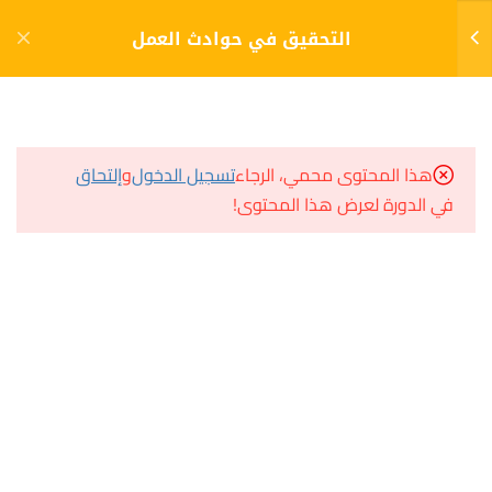
دخول
التسجيل
التحقيق في حوادث العمل
2
المقرر
مشاريع منصة أعد
هذا المحتوى محمي، الرجاء
تسجيل الدخول
و
إلتحاق
المحاضرة
في الدورة لعرض هذا المحتوى!
مسار
الإختبار
سؤال وجواب
10 أسئلة
30 دقيقة
المكتبة الإلكترونية
صندوق الطالب
المساعد الأكاديمي
هيا نتعلم