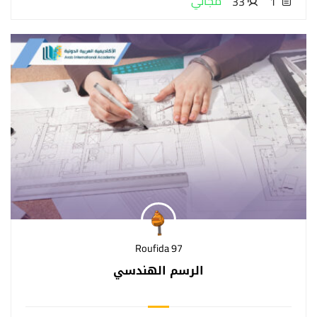
مجاني
33
1
Roufida 97
الرسم الهندسي