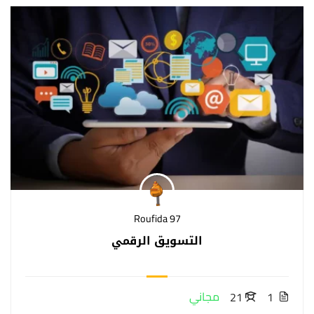
Roufida 97
التسويق الرقمي
مجاني
21
1