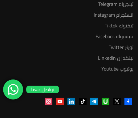
تيلجيرام Telegram
انستجرام Instagram
تيكتوك Tiktok
فيسبوك Facebook
تويتر Twitter
لينكد إن Linkedin
يوتيوب Youtube
تواصل معنا
instagram
youtube
linkedin
tiktok
telegram
udemy
facebook-
x
alt
منصة أعد | © 2025 م
سياسة الخصوصية
عضوية مدرب معتمد