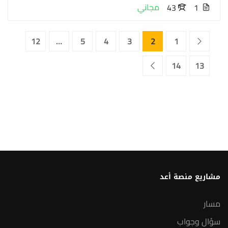
مجاني
43
1
12
…
5
4
3
2
1
14
13
مشاريع منصة أعد
مسار
سؤال وجواب