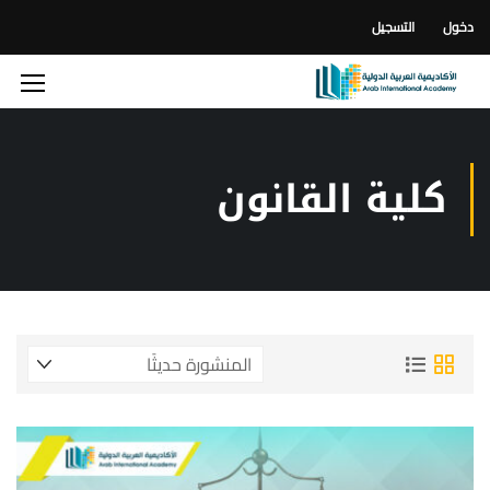
دخول
التسجيل
كلية القانون