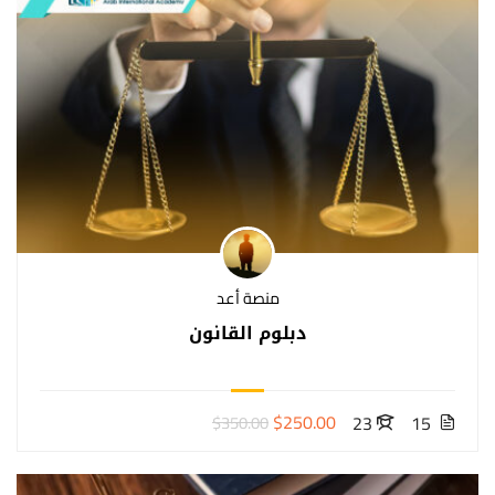
منصة أعد
دبلوم القانون
$250.00
23
15
$350.00