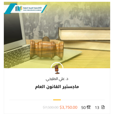
د. علي المليجي
ماجستير القانون العام
$3,750.00
50
13
$7,500.00