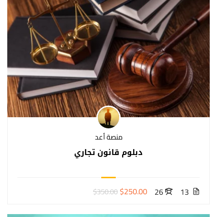
منصة أعد
دبلوم قانون تجاري
$250.00
26
13
$350.00