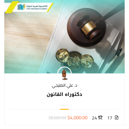
د. علي المليجي
دكتوراه القانون
$4,000.00
24
17
$8,000.00