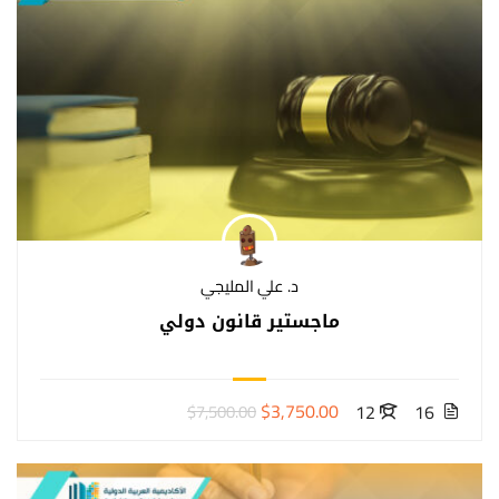
د. علي المليجي
ماجستير قانون دولي
$3,750.00
12
16
$7,500.00