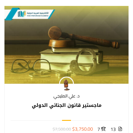
د. علي المليجي
ماجستير قانون الجنائي الدولي
$3,750.00
7
13
$7,500.00