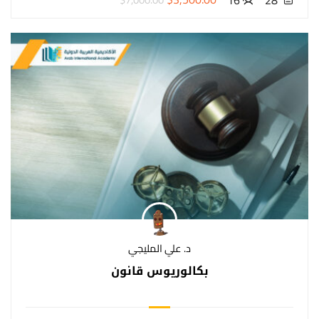
16
28
د. علي المليجي
بكالوريوس قانون