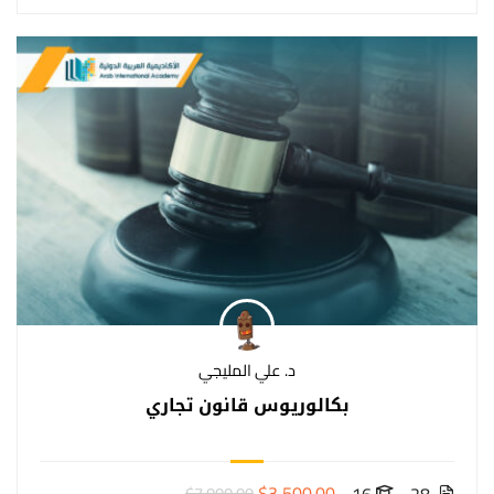
د. علي المليجي
بكالوريوس قانون تجاري
$3,500.00
$7,000.00