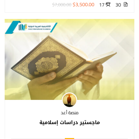
$3,500.00
17
30
$7,000.00
منصة أعد
ماجستير دراسات إسلامية