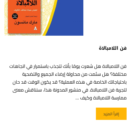
فن اللامبالاة
فن اللامبالاة هل شعرت يومًا بأنك تتجذب باستمرار في اتجاهات
مختلفة؟ هل سئمت من محاولة إرضاء الجميع والتضحية
باحتياجاتك الخاصة في هذه العملية؟ قد يكون الوقت قد حان
لتجربة فن اللامبالاة. في منشور المدونة هذا، سنناقش معنى
ممارسة اللامبالاة وكيف …
READ MORE ABOUT فن اللامبالاة
إقرأ المزيد