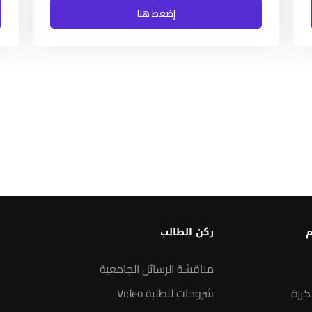
إضغط هنا
م
ركن الطالب
مناقشة الرسائل الجامعية
كررة
شروحات للطلبة Video