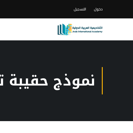
دخول
التسجيل
نموذج حقيبة ت