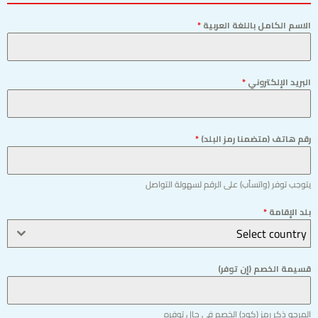
الاسم الكامل باللغة العربية
*
البريد الإلكتروني
*
رقم هاتف (متضمنا رمز البلد)
*
يتوجب توفر (واتسأب) على الرقم لسهولة التواصل
بلد الإقامة
*
Select country
قسيمة الخصم (إن توفر)
المرجو ذكر رمز (كود) الخصم في حال توفره