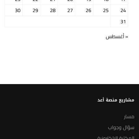
30
29
28
27
26
25
24
31
« أغسطس
مشاريع منصة أعد
مسار
سؤال وجواب
المكتبة الإلكترونية