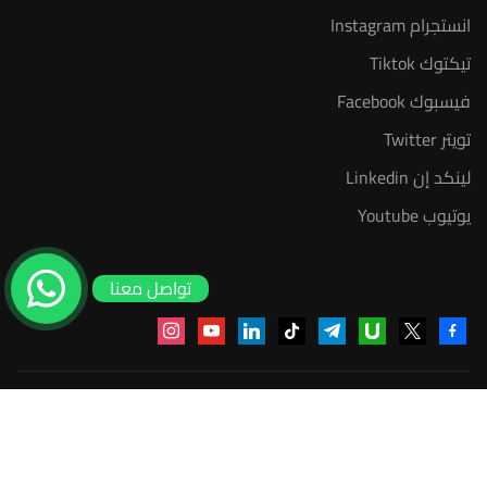
انستجرام Instagram
تيكتوك Tiktok
فيسبوك Facebook
تويتر Twitter
لينكد إن Linkedin
يوتيوب Youtube
تواصل معنا
instagram
youtube
linkedin
tiktok
telegram
udemy
facebook-
x
alt
منصة أعد | © 2025 م
سياسة الخصوصية
عضوية مدرب معتمد