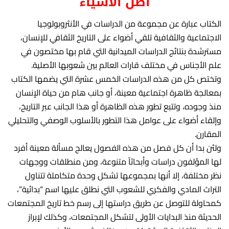
اصل الاشياء
الكتاب عبارة عن مجموعة من الدراسات في الأنثروبولوجيا
الاجتماعية والثقافية تلقي أضواء على التاريخ الثقافي للإنسان،
مسترشدة بنتائج الدراسات الميدانية التي قام بها مختصون في
علم الأجناس في مختلف قارات العالم بين شعوبها الأصلية.
وتختص كل من هذه الدراسات الخمس عشرة التي يضمها الكتاب
بمعالجة ظاهرة اجتماعية معينة، أو جانب هام من حياة الإنسان
منذ وجوده، وتتبع تطور هذه الظاهرة أو هذا الجانب عبر التاريخ،
وإلقاء أضواء على عوامل هذا التطور بالأسلوب الوصفي والتحليلي
المقارن.
ولئن بدا أن كل فصل من هذه الفصول يعالج مسألة معينة أفرد
لها المؤلفون دراسات وأبحاثاً متنوعة، ومن منطلقات ووجهات
نظر مختلفة، إلا أنها بمجموعها تشكل وحدة متكاملة تتناول
التراث المادي والفكري للشعوب التي نطلق عليها اسم “بدائية”،
كمحاولة للتوصل عن طريق دراستها إلى رسم خط تاريخ المجتمعات
الحديثة منذ البدايات الأولى لتشكل المجتمعات، وكذلك لإبراز