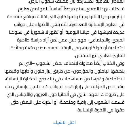
العناصر الثقافية المشتركة بين مختلف شعوب الأرض.
فالكتاب بهذا المعنى يعتبر مرجعاً أساسياً للمهتمين بعلوم
الإنتروبولوجيا (الاتنولوجيا) والفولكلور، التي اختلت مواقع متقدمة
في العلوم الإنسانية المعاصرة، لأنه يلقي الأضواء على جوانب
عديدة نعيشها في حياتنا اليومية، أو تظهر لا شعورياً في سلوكنا
الفردي والاجتماعي، فهو دليل عمل لمن أراد دراسة ظاهرة
اجتماعية أو فولكلورية، وفي الوقت نفسه مصدر متعة وفائدة
للقارئ العادي غير المختص.
وفي الكتاب أيضاً محاولة لإنصاف بعض الشعوب –التي لم
ينصفها الباحثون والمؤرخون- عن طريق إبراز فنون وآدابها وقيمها
الاجتماعية وغيرها من مساهمات في بناء صرح الحضارة الإنسانية،
وقد حرص المؤلف على إبراز هذه الجوانب كرد علمي وإنساني منه
على طروحات العهد النازي في ألمانيا حول العروق والأجناس التي
قسمت الشعوب إلى راقية ومنحطة، أو أنكرت على البعض حتى
حقها في الأخوة الإنسانية.
اصل الاشياء